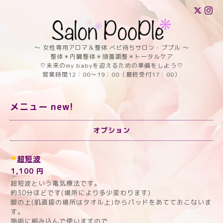
〜 女性専用アロマ＆整体 ベビ待ちサロン・ププル 〜
整体＊内臓整体＊頭蓋調整＊トータルケア
♡未来のmy babyを迎えるための準備をしよう♡
営業時間12：00～19：00（最終受付17：00）
メニュー new!
オプション
超短波
1,100 円
超短波という電気療法です。
約30分ほどです(場所により多少変わります)
服の上(肌直接の場所はタオル上)からパッドをあてておこないま
す。
施術に組み込んで使いますので