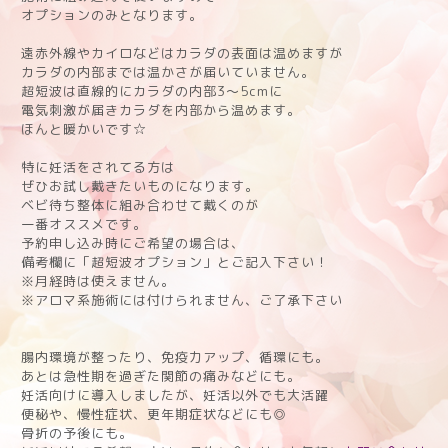
オプションのみとなります。
遠赤外線やカイロなどはカラダの表面は温めますが
カラダの内部までは温かさが届いていません。
超短波は直線的にカラダの内部3〜5cmに
電気刺激が届きカラダを内部から温めます。
ほんと暖かいです☆
特に妊活をされてる方は
ぜひお試し戴きたいものになります。
ベビ待ち整体に組み合わせて戴くのが
一番オススメです。
予約申し込み時にご希望の場合は、
備考欄に「超短波オプション」とご記入下さい！
※月経時は使えません。
※アロマ系施術には付けられません、ご了承下さい
腸内環境が整ったり、免疫力アップ、循環にも。
あとは急性期を過ぎた関節の痛みなどにも。
妊活向けに導入しましたが、妊活以外でも大活躍
便秘や、慢性症状、更年期症状などにも◎
骨折の予後にも。