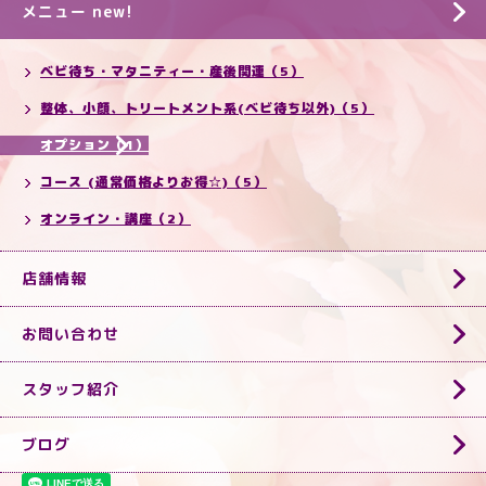
メニュー new!
ベビ待ち・マタニティー・産後関連（5）
整体、小顔、トリートメント系(ベビ待ち以外)（5）
オプション（1）
コース (通常価格よりお得☆)（5）
オンライン・講座（2）
店舗情報
お問い合わせ
スタッフ紹介
ブログ